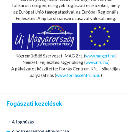
falikaros röntgen, és egyéb fogászati eszközöket, mely
az Európai Unió támogatásával, az Európai Regionális
Fejlesztési Alap társfinanszírozásával valósult meg.
Közreműködő Szervezet: MAG Zrt. (
www.magzrt.hu
)
Nemzeti Fejlesztési Ügynökség (
www.nfu.hu
)
A pályázatot készítette: Forrás Centrum Kft. – sikerdíjas
pályázatírás (
www.forrascentrum.hu
)
Fogászati kezelések
A foghúzás
A bölcsességfog eltávolítása