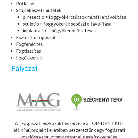
Pótlások
Szájsebészeti műtétek
pl.resectio = foggyökércsúcsok műtéti eltávolítása
sculptio = foggyökerek sebészi eltávolítása
implantatio = műgyökér beültetések
Esztétikai fogászat
Fogfehérítés
Fogtisztítás
Fogékszerek
Pályázat
A „Fogászati eszközök beszerzése a TOP-DENT Kft-
nél” című projekt keretében beszereztünk egy fogászati
kezelőegység kompresszorral, nagyfrekvenciás