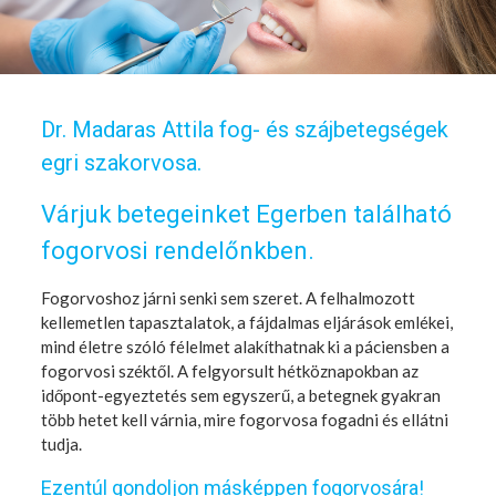
Dr. Madaras Attila fog- és szájbetegségek
egri szakorvosa.
Várjuk betegeinket Egerben található
fogorvosi rendelőnkben.
Fogorvoshoz járni senki sem szeret. A felhalmozott
kellemetlen tapasztalatok, a fájdalmas eljárások emlékei,
mind életre szóló félelmet alakíthatnak ki a páciensben a
fogorvosi széktől. A felgyorsult hétköznapokban az
időpont-egyeztetés sem egyszerű, a betegnek gyakran
több hetet kell várnia, mire fogorvosa fogadni és ellátni
tudja.
Ezentúl gondoljon másképpen fogorvosára!