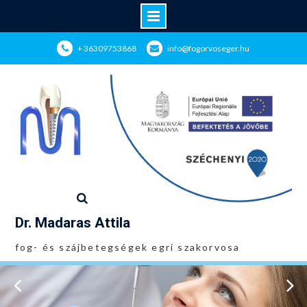
Skip
+ 36309753868
info@fogorvoseger.hu
to
content
Dr. Madaras Attila
fog- és szájbetegségek egri szakorvosa