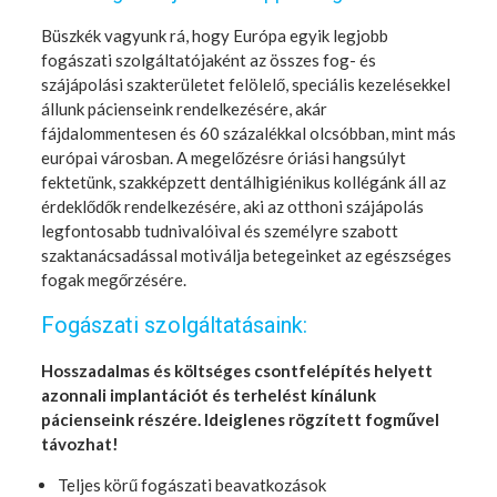
Büszkék vagyunk rá, hogy Európa egyik legjobb
fogászati szolgáltatójaként az összes fog- és
szájápolási szakterületet felölelő, speciális kezelésekkel
állunk pácienseink rendelkezésére, akár
fájdalommentesen és 60 százalékkal olcsóbban, mint más
európai városban. A megelőzésre óriási hangsúlyt
fektetünk, szakképzett dentálhigiénikus kollégánk áll az
érdeklődők rendelkezésére, aki az otthoni szájápolás
legfontosabb tudnivalóival és személyre szabott
szaktanácsadással motiválja betegeinket az egészséges
fogak megőrzésére.
Fogászati szolgáltatásaink:
Hosszadalmas és költséges csontfelépítés helyett
azonnali implantációt és terhelést kínálunk
pácienseink részére. Ideiglenes rögzített fogművel
távozhat!
Teljes körű fogászati beavatkozások