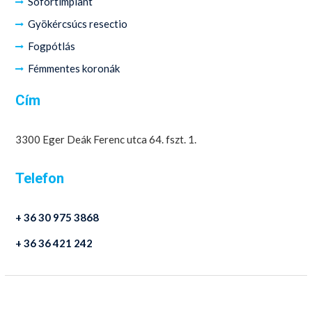
Sofortimplant
Gyökércsúcs resectio
Fogpótlás
Fémmentes koronák
Cím
3300 Eger Deák Ferenc utca 64. fszt. 1.
Telefon
+ 36 30 975 3868
+ 36 36 421 242