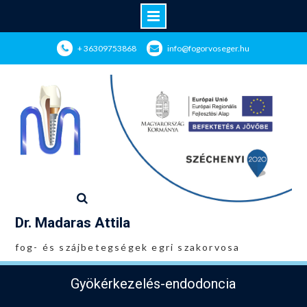
Skip
+ 36309753868
info@fogorvoseger.hu
to
content
Dr. Madaras Attila
fog- és szájbetegségek egri szakorvosa
Gyökérkezelés-endodoncia