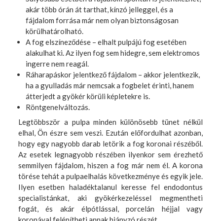
akár több órán át tarthat, kínzó jelleggel, és a
fájdalom forrása már nem olyan biztonságosan
körülhatárolható.
A fog elszíneződése – elhalt pulpájú fog esetében
alakulhat ki. Az ilyen fog sem hidegre, sem elektromos
ingerre nem reagál.
Ráharapáskor jelentkező fájdalom – akkor jelentkezik,
ha a gyulladás már nemcsak a fogbelet érinti, hanem
átterjedt a gyökér körüli képletekre is.
Röntgenelváltozás.
Legtöbbször a pulpa minden különösebb tünet nélkül
elhal, Ön észre sem veszi. Ezután előfordulhat azonban,
hogy egy nagyobb darab letörik a fog koronai részéből.
Az esetek legnagyobb részében ilyenkor sem érezhető
semmilyen fájdalom, hiszen a fog már nem él. A korona
törése tehát a pulpaelhalás következménye és egyik jele.
Ilyen esetben haladéktalanul keresse fel endodontus
specialistánkat, aki gyökérkezeléssel megmentheti
fogát, és akár élpótlással, porcelán héjjal vagy
koronával felépítheti annak hiányzó részét.