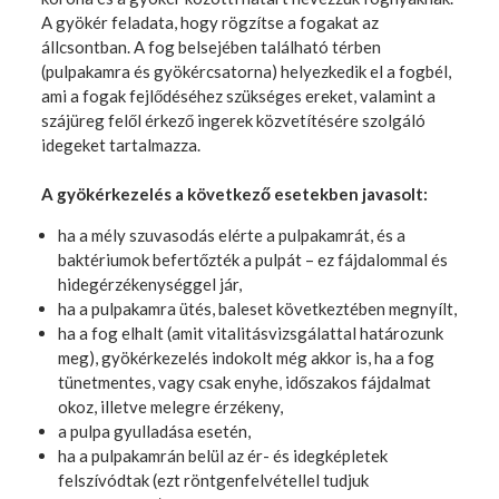
A gyökér feladata, hogy rögzítse a fogakat az
állcsontban. A fog belsejében található térben
(pulpakamra és gyökércsatorna) helyezkedik el a fogbél,
ami a fogak fejlődéséhez szükséges ereket, valamint a
szájüreg felől érkező ingerek közvetítésére szolgáló
idegeket tartalmazza.
A gyökérkezelés a következő esetekben javasolt:
ha a mély szuvasodás elérte a pulpakamrát, és a
baktériumok befertőzték a pulpát – ez fájdalommal és
hidegérzékenységgel jár,
ha a pulpakamra ütés, baleset következtében megnyílt,
ha a fog elhalt (amit vitalitásvizsgálattal határozunk
meg), gyökérkezelés indokolt még akkor is, ha a fog
tünetmentes, vagy csak enyhe, időszakos fájdalmat
okoz, illetve melegre érzékeny,
a pulpa gyulladása esetén,
ha a pulpakamrán belül az ér- és idegképletek
felszívódtak (ezt röntgenfelvétellel tudjuk