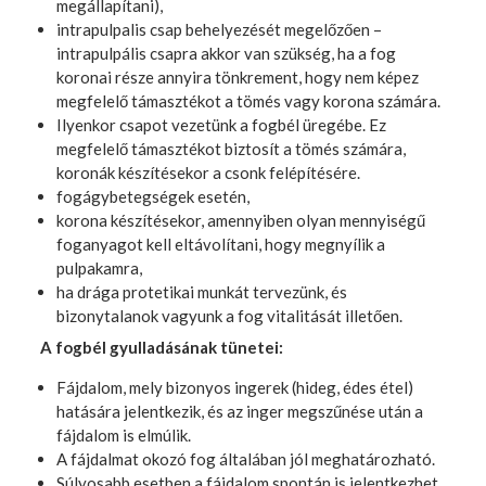
megállapítani),
intrapulpalis csap behelyezését megelőzően –
intrapulpális csapra akkor van szükség, ha a fog
koronai része annyira tönkrement, hogy nem képez
megfelelő támasztékot a tömés vagy korona számára.
Ilyenkor csapot vezetünk a fogbél üregébe. Ez
megfelelő támasztékot biztosít a tömés számára,
koronák készítésekor a csonk felépítésére.
fogágybetegségek esetén,
korona készítésekor, amennyiben olyan mennyiségű
foganyagot kell eltávolítani, hogy megnyílik a
pulpakamra,
ha drága protetikai munkát tervezünk, és
bizonytalanok vagyunk a fog vitalitását illetően.
A fogbél gyulladásának tünetei:
Fájdalom, mely bizonyos ingerek (hideg, édes étel)
hatására jelentkezik, és az inger megszűnése után a
fájdalom is elmúlik.
A fájdalmat okozó fog általában jól meghatározható.
Súlyosabb esetben a fájdalom spontán is jelentkezhet,