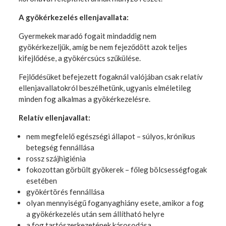
A gyökérkezelés ellenjavallata:
Gyermekek maradó fogait mindaddig nem
gyökérkezeljük, amíg be nem fejeződött azok teljes
kifejlődése, a gyökércsúcs szűkülése.
Fejlődésüket befejezett fogaknál valójában csak relatív
ellenjavallatokról beszélhetünk, ugyanis elméletileg
minden fog alkalmas a gyökérkezelésre.
Relatív ellenjavallat:
nem megfelelő egészségi állapot – súlyos, krónikus
betegség fennállása
rossz szájhigiénia
fokozottan görbült gyökerek – főleg bölcsességfogak
esetében
gyökértörés fennállása
olyan mennyiségű foganyaghiány esete, amikor a fog
a gyökérkezelés után sem állítható helyre
a fog tartószerkezetének károsodása,