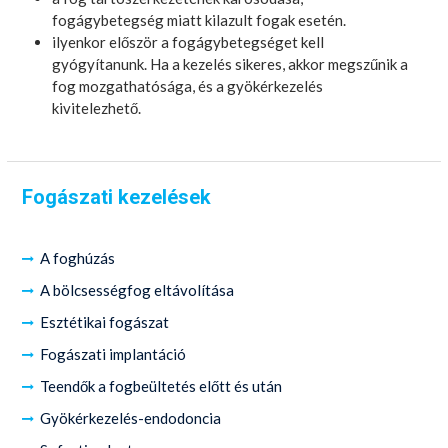
fogágybetegség miatt kilazult fogak esetén.
ilyenkor először a fogágybetegséget kell
gyógyítanunk. Ha a kezelés sikeres, akkor megszűnik a
fog mozgathatósága, és a gyökérkezelés
kivitelezhető.
Fogászati kezelések
A foghúzás
A bölcsességfog eltávolítása
Esztétikai fogászat
Fogászati implantáció
Teendők a fogbeültetés előtt és után
Gyökérkezelés-endodoncia