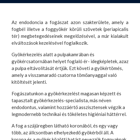
Az endodoncia a fogászat azon szakterülete, amely a
fogbél illetve a foggyökér körüli szövetek (periapicalis
tér) megbetegedéseinek megelőzésével, a már kialakult
elváltozások kezelésével foglalkozik.
Gyökérkezelés alatt a pulpakamrában és
gyökércsatornában helyet foglaló ér- idegképletek, azaz
a pulpa eltávolítását értjük. Ezt követi a gyökértömés,
amely a visszamaradó csatorna tömőanyaggal való
kitöltését jelenti.
Fogászatunkon a gyökérkezelést magasan képzett és
tapasztalt gyökérkezelés-specialista, más néven
endodontus, valamint hozzáértő asszisztensek végzik a
legmodernebb technikai és tökéletes higiéniai háttérrel.
A fog a szájüregben látható koronából, és egy vagy
több, az állcsontban elhelyezkedő gyökérből áll. A
korona és a gyökér közötti határt nevezzük fognyaknak.