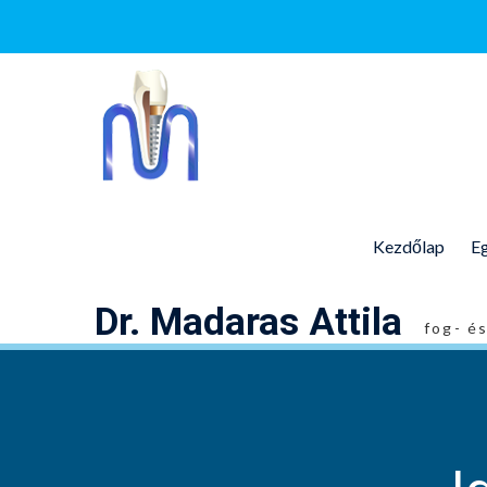
Skip
to
content
Kezdőlap
Eg
Dr. Madaras Attila
fog- é