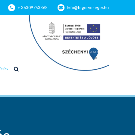
+ 36309753868
info@fogorvoseger.hu
érés