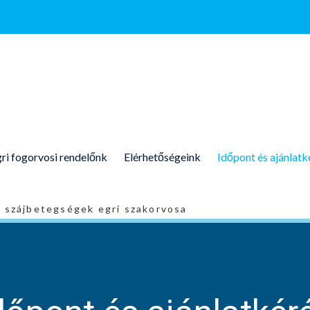
ri fogorvosi rendelőnk
Elérhetőségeink
Időpont és ajánlatk
s szájbetegségek egri szakorvosa