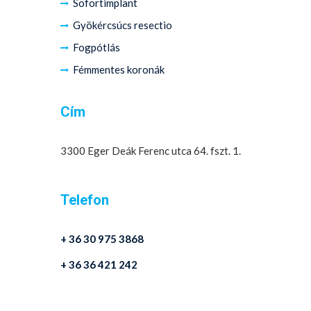
Sofortimplant
Gyökércsúcs resectio
Fogpótlás
Fémmentes koronák
Cím
3300 Eger Deák Ferenc utca 64. fszt. 1.
Telefon
+ 36 30 975 3868
+ 36 36 421 242