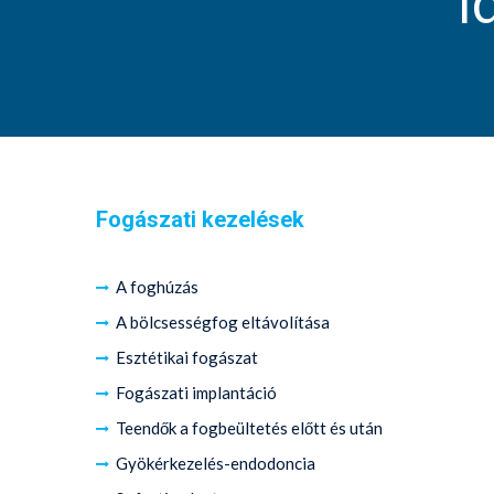
I
Fogászati kezelések
A foghúzás
A bölcsességfog eltávolítása
Esztétikai fogászat
Fogászati implantáció
Teendők a fogbeültetés előtt és után
Gyökérkezelés-endodoncia