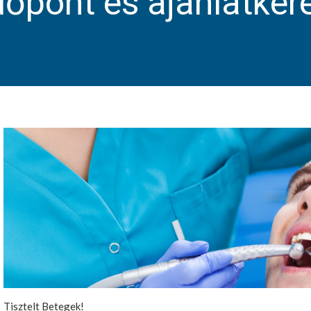
dőpont és ajánlatkér
Tisztelt Betegek!