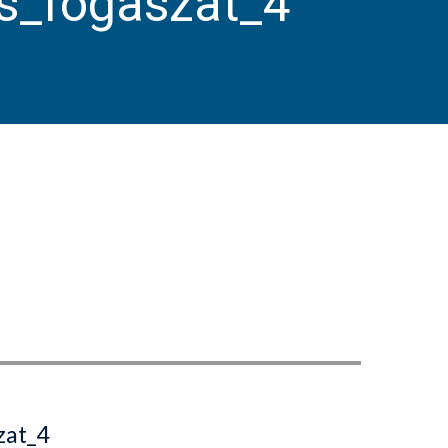
os_fogaszat_4
zat_4