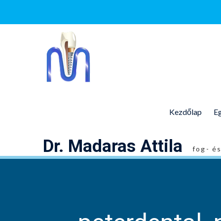
Skip
to
content
Kezdőlap
Eg
Dr. Madaras Attila
fog- é