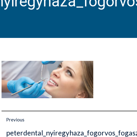
nyiregyhaza_fogorv
Bejegyzés
Previous
navigáció
Previous
peterdental_nyiregyhaza_fogorvos_fogas
post: