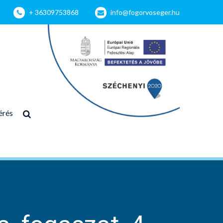
+ 36309753868
info@fogorvoseger.hu
érés