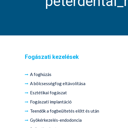
peterdental_
Fogászati kezelések
A foghúzás
A bölcsességfog eltávolítása
Esztétikai fogászat
Fogászati implantáció
Teendők a fogbeültetés előtt és után
Gyökérkezelés-endodoncia