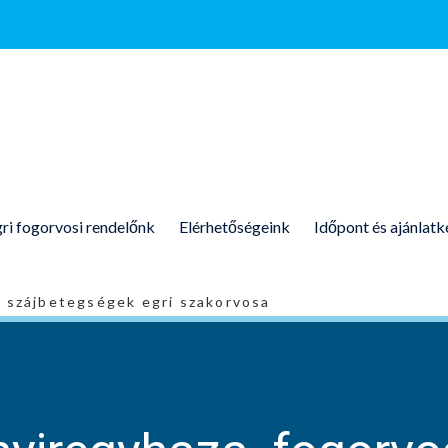
ri fogorvosi rendelőnk
Elérhetőségeink
Időpont és ajánlatk
s szájbetegségek egri szakorvosa