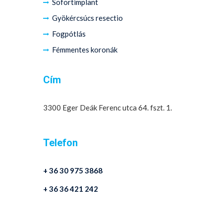
Sofortimplant
Gyökércsúcs resectio
Fogpótlás
Fémmentes koronák
Cím
3300 Eger Deák Ferenc utca 64. fszt. 1.
Telefon
+ 36 30 975 3868
+ 36 36 421 242